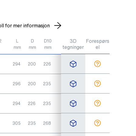
ll for mer informasjon
3D
Forespørs
2
L
D
D10
Teoretisk
tegninger
el
mm
mm
mm
vekt / kg
294
200
226
6,5
296
200
235
7,0
294
226
235
7,5
305
235
268
10