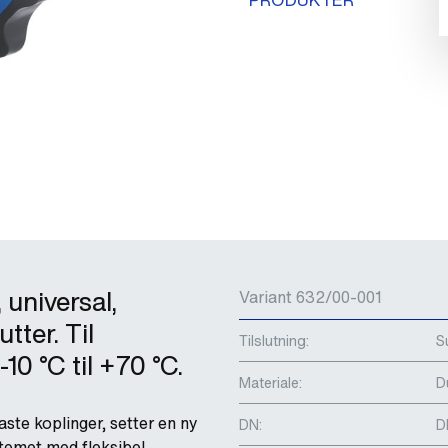
universal,
Variant 632/00-001
tter. Til
Tilslutning:
S
10 °C til +70 °C.
Materiale:
D
ste koplinger, setter en ny
DN:
D
temet med fleksibel