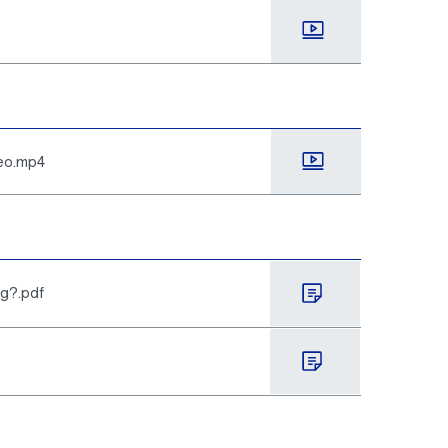
deo.mp4
ng?.pdf