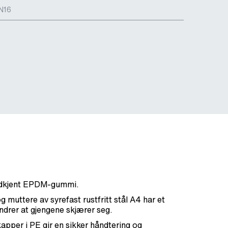
N16
odkjent EPDM-gummi.
og muttere av syrefast rustfritt stål A4 har et
ndrer at gjengene skjærer seg.
pper i PE gir en sikker håndtering og