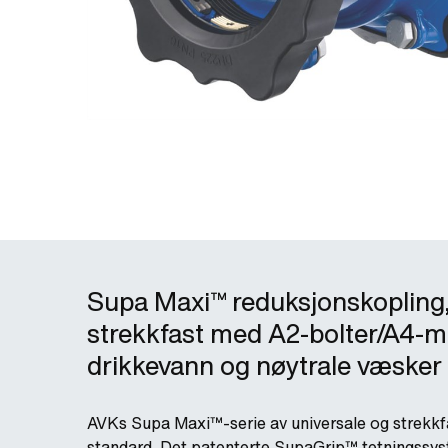
Supa Maxi™ reduksjonskopling, 
strekkfast med A2-bolter/A4-mu
drikkevann og nøytrale væsker -
AVKs Supa Maxi™-serie av universale og strekkfa
standard. Det patenterte SupaGrip™ tetningssys