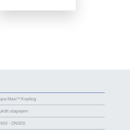
upa Maxi™ Kopling
uktilt støpejern
N50 - DN300