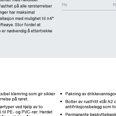
PN:
P
asthet på alle rørstørrelser
inger har maksimal
tallasjon med mulighet til ±4°
teøye. Stor fordel at
e er nødvendig å ettertrekke
ibel klemring som gir sikker
Pakning av drikkevannsg
relse på røret.
Bolter av rustfritt stål A2 
ørtyper ved hjelp av to
antifriksjonsbelegg som hi
5 til PE- og PVC-rør. Herdet
Permanente beskyttelseska