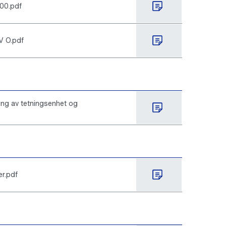
00.pdf
V O.pdf
ting av tetningsenhet og
r.pdf