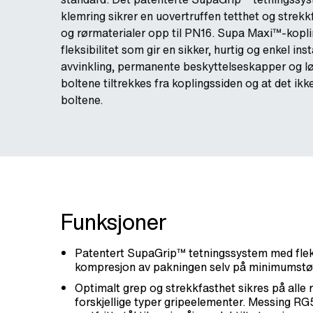
klemring sikrer en uovertruffen tetthet og strekkf
og rørmaterialer opp til PN16. Supa Maxi™-kopl
fleksibilitet som gir en sikker, hurtig og enkel ins
avvinkling, permanente beskyttelseskapper og løf
boltene tiltrekkes fra koplingssiden og at det ikk
boltene.
Funksjoner
Patentert SupaGrip™ tetningssystem med fleks
kompresjon av pakningen selv på minimumstør
Optimalt grep og strekkfasthet sikres på alle r
forskjellige typer gripeelementer. Messing RG