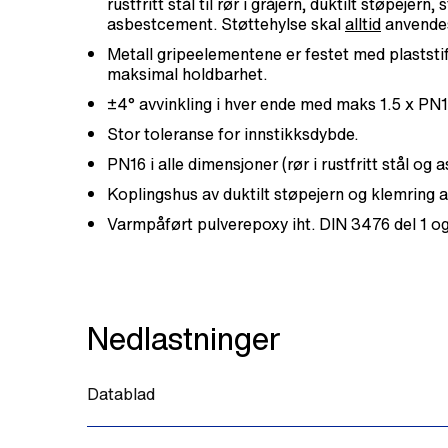
rustfritt stål til rør i gråjern, duktilt støpejern, s
asbestcement. Støttehylse skal
alltid
anvendes
Metall gripeelementene er festet med plaststif
maksimal holdbarhet.
±4° avvinkling i hver ende med maks 1.5 x PN1
Stor toleranse for innstikksdybde.
PN16 i alle dimensjoner (rør i rustfritt stål 
Koplingshus av duktilt støpejern og klemring a
Varmpåført pulverepoxy iht. DIN 3476 del 1 o
Nedlastninger
Datablad