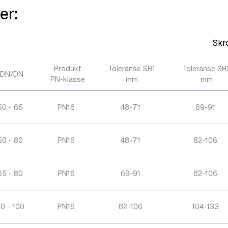
er:
Skro
Produkt
Toleranse SR1
Toleranse SR
DN/DN
PN-klasse
mm
mm
50 - 65
PN16
48-71
69-91
50 - 80
PN16
48-71
82-106
65 - 80
PN16
69-91
82-106
0 - 100
PN16
82-106
104-133