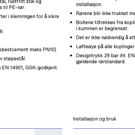
tål, rustfritt stål og
installasjon.
 til PE-rør.
Rørene blir ikke trukket me
ter i klemringen for å sikre
Boltene tiltrekkes fra kop
i kummen er begrenset.
6.
Det er ikke nødvendig å et
Løfteøye på alle koplinger
og asbestcement maks PN10).
Designtrykk 29 bar iht. EN
v støpestål.
gjeldende rørstandard.
g EN 14901, GSK-godkjent.
Installasjon og bruk