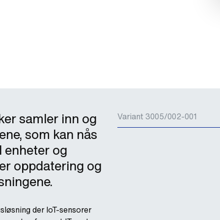
er samler inn og
Variant 3005/002-001
etene, som kan nås
ll enheter og
g er oppdatering og
øsningene.
sløsning der IoT-sensorer