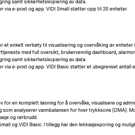
gring samt sikkerhetskopiering av data.
 via e-post og app. VIDI Small støtter opp til 20 enheter.
or et enkelt verkøty til visualisering og overvåking av enheter
tjeneste med full oversikt, brukervennlig dashboard, alarmo
gring samt sikkerhetskopiering av data.
 via e-post og app. VIDI Basic støtter et ubegrenset antall 
v for en komplett løsning for å overvåke, visualisere og admin
 som analyserer vannbalansen for hver trykksone (DMA). Modu
asje og rørbrudd.
all og VIDI Basic. I tillegg har den lekkasjesporing og muligh