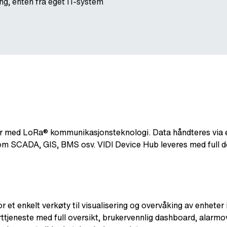
ing, enten fra eget IT-system
ter med LoRa® kommunikasjonsteknologi. Data håndteres via 
e som SCADA, GIS, BMS osv. VIDI Device Hub leveres med full
or et enkelt verkøty til visualisering og overvåking av enheter
tjeneste med full oversikt, brukervennlig dashboard, alarmo