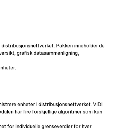
 i distribusjonsnettverket. Pakken inneholder de
versikt, grafisk datasammenligning,
enheter.
istrere enheter i distribusjonsnettverket. VIDI
len har fire forskjellige algoritmer som kan
et for individuelle grenseverdier for hver