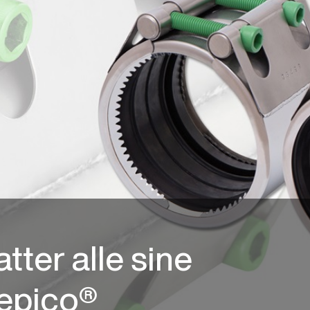
tter alle sine
epico®