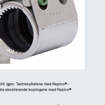
AVK igjen. Testresultatene med Repico®-
andre eksisterende koplingene med Repico®