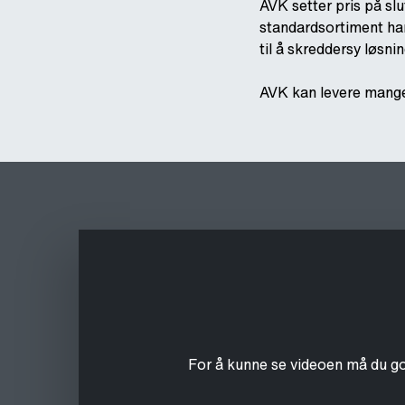
AVK setter pris på slut
standardsortiment har
til å skreddersy løsni
AVK kan levere mange 
For å kunne se videoen må du g