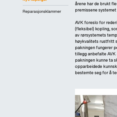
årene har de brukt fle
premissene systemet 
Reparasjonsklammer
AVK foreslo for reder
(fleksibel) kopling, 
av rørsystemets tempe
høykvalitets rustfrit
pakningen fungerer pe
tillegg anbefalte AVK 
pakningen kunne ta s
opparbeidede kunnskap
bestemte seg for å t