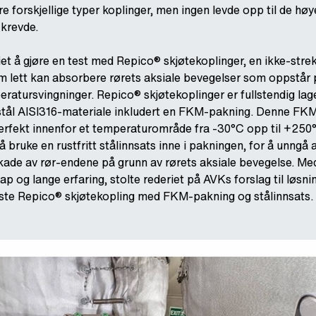
re forskjellige typer koplinger, men ingen levde opp til de høy
krevde.
iet å gjøre en test med Repico® skjøtekoplinger, en ikke-stre
som lett kan absorbere rørets aksiale bevegelser som oppstår
ratursvingninger. Repico® skjøtekoplinger er fullstendig lag
t stål AISI316-materiale inkludert en FKM-pakning. Denne FK
rfekt innenfor et temperaturområde fra -30°C opp til +250°
å bruke en rustfritt stålinnsats inne i pakningen, for å unngå
kade av rør-endene på grunn av rørets aksiale bevegelse. M
 og lange erfaring, stolte rederiet på AVKs forslag til løsni
este Repico® skjøtekopling med FKM-pakning og stålinnsats.