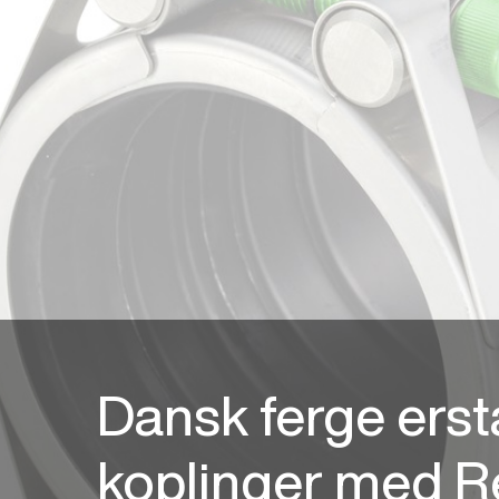
Dansk ferge ersta
koplinger med R