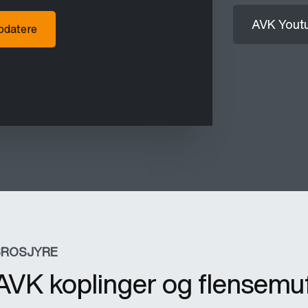
AVK Youtu
ppdatere
BROSJYRE
AVK koplinger og flensemu