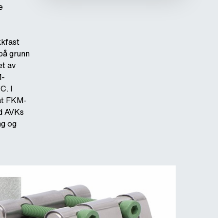
e
kkfast
 på grunn
et av
M-
C. I
 at FKM-
ed AVKs
ng og