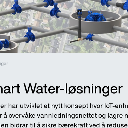
nger
art Water-løsninger
 har utviklet et nytt konsept hvor IoT-enhe
or å overvåke vannledningsnettet og lagre
gen bidrar til å sikre bærekraft ved å redus