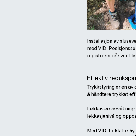
Installasjon av slusev
med VIDI Posisjonsse
registrerer når ventil
Effektiv reduksjo
Trykkstyring er en av
å håndtere trykket eff
Lekkasjeovervåknings-
lekkasjenivå og oppdag
Med VIDI Lokk for hyd