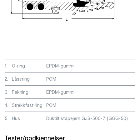
1.
O-ring
EPDM-gummi
2.
Låsering
POM
3.
Pakning
EPDM-gummi
4.
Strekkfast ring
POM
5.
Hus
Duktilt støpejern GJS-500-7 (GGG-50)
Tester/godkjennelser