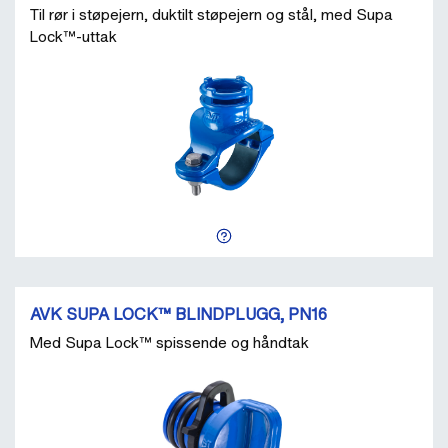
Til rør i støpejern, duktilt støpejern og stål, med Supa
Lock™-uttak
AVK SUPA LOCK™ BLINDPLUGG, PN16
Med Supa Lock™ spissende og håndtak