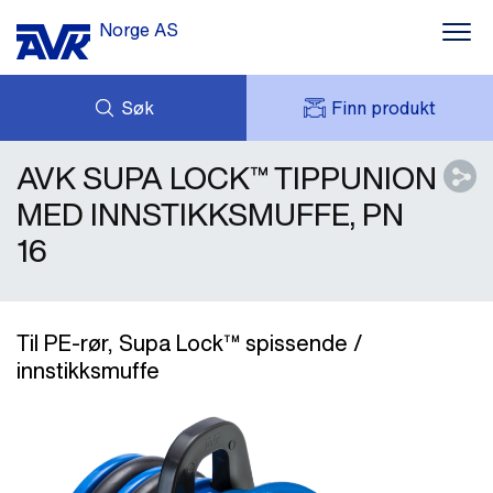
Norge AS
Søk
Finn produkt
AVK SUPA LOCK™ TIPPUNION
FORESPØRSEL
NYHETER
MITT AVK
NEDLASTNINGER
MED INNSTIKKSMUFFE, PN
AVK HOLDING (GROUP)
KONTAKT OSS
16
PRODUKTPROGRAM
OM AVK NORGE
REFERANSER
Til PE-rør, Supa Lock™ spissende /
innstikksmuffe