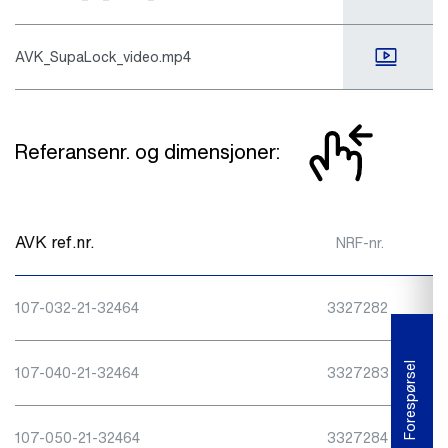
AVK_SupaLock_video.mp4
Referansenr. og dimensjoner:
F
AVK ref.nr.
NRF-nr.
107-032-21-32464
3327282
Forespørsel
107-040-21-32464
3327283
107-050-21-32464
3327284