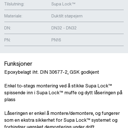
Tilslutning:
Supa Lock™
Materiale:
Duktilt støpejern
DN:
DN32 - DN32
PN:
PN16
Funksjoner
Epoxybelagt iht. DIN 30677-2, GSK godkjent
Enkel to-stegs montering ved å stikke Supa Lock™
spissende inn i Supa Lock™ muffe og dytt låseringen på
plass
Låseringen er enkel å montere/demontere, og fungerer
som en ekstra sikkerhet for Supa Lock™ systemet og
forhindrer uønsket demontering under drift