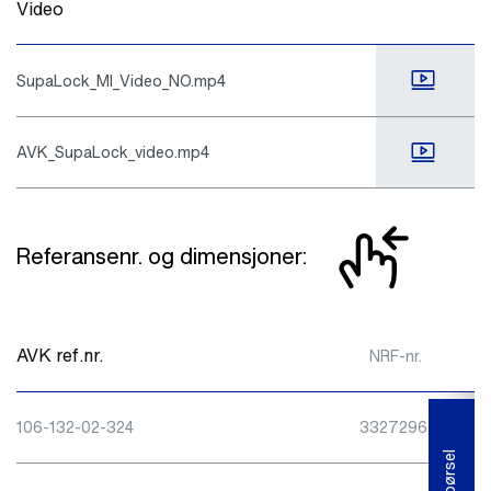
Video
SupaLock_MI_Video_NO.mp4
AVK_SupaLock_video.mp4
Referansenr. og dimensjoner:
F
AVK ref.nr.
NRF-nr.
106-132-02-324
3327296