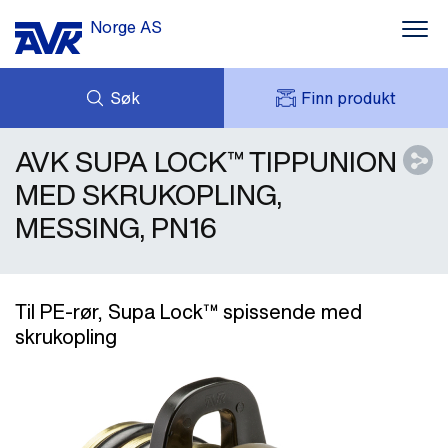
Norge AS
Søk
Finn produkt
AVK SUPA LOCK™ TIPPUNION
FORESPØRSEL
NYHETER
MITT AVK
NEDLASTNINGER
MED SKRUKOPLING,
AVK HOLDING (GROUP)
KONTAKT OSS
MESSING, PN16
PRODUKTPROGRAM
OM AVK NORGE
REFERANSER
Til PE-rør, Supa Lock™ spissende med
skrukopling