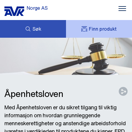
Norge AS
Søk
Finn produkt
FORESPØRSEL
NYHETER
MITT AVK
NEDLASTNINGER
AVK HOLDING (GROUP)
KONTAKT OSS
PRODUKTPROGRAM
OM AVK NORGE
REFERANSER
Åpenhetsloven
Med Åpenhetsloven er du sikret tilgang til viktig
informasjon om hvordan grunnleggende
menneskerettigheter og anstendige arbeidsforhold
ivaretas i verdikjeden til produktene du kjøper. EPD