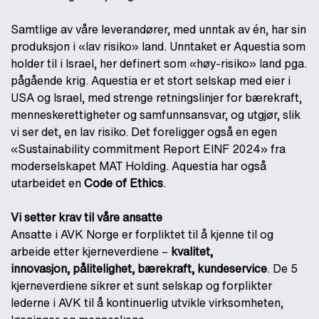
Samtlige av våre leverandører, med unntak av én, har sin
produksjon i «lav risiko» land. Unntaket er Aquestia som
holder til i Israel, her definert som «høy-risiko» land pga.
pågående krig. Aquestia er et stort selskap med eier i
USA og Israel, med strenge retningslinjer for bærekraft,
menneskerettigheter og samfunnsansvar, og utgjør, slik
vi ser det, en lav risiko. Det foreligger også en egen
«Sustainability commitment Report EINF 2024» fra
moderselskapet MAT Holding. Aquestia har også
utarbeidet en
Code of Ethics
.
Vi setter krav til våre ansatte
Ansatte i AVK Norge er forpliktet til å kjenne til og
arbeide etter kjerneverdiene –
kvalitet,
innovasjon,
pålitelighet, bærekraft, kundeservice
. De 5
kjerneverdiene sikrer et sunt selskap og forplikter
lederne i AVK til å kontinuerlig utvikle virksomheten,