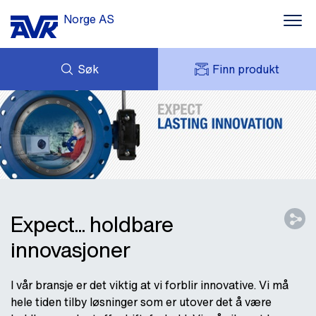
Norge AS
Søk
Finn produkt
FORESPØRSEL
NYHETER
MITT AVK
NEDLASTNINGER
AVK HOLDING (GROUP)
KONTAKT OSS
PRODUKTPROGRAM
OM AVK NORGE
REFERANSER
Expect... holdbare
innovasjoner
I vår bransje er det viktig at vi forblir innovative. Vi må
hele tiden tilby løsninger som er utover det å være