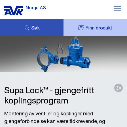
Norge AS
Søk
Finn produkt
FORESPØRSEL
NYHETER
MITT AVK
NEDLASTNINGER
AVK HOLDING (GROUP)
KONTAKT OSS
PRODUKTPROGRAM
OM AVK NORGE
REFERANSER
Supa Lock™ - gjengefritt
koplingsprogram
Montering av ventiler og koplinger med
gjengeforbindelse kan være tidkrevende, og