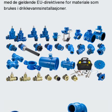
med de gjeldende EU-direktivene for materiale som
brukes i drikkevannsinstallasjoner.