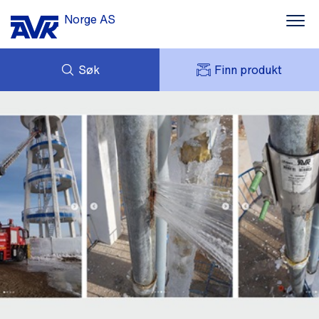
Norge AS
Søk
Finn produkt
FORESPØRSEL
NYHETER
MITT AVK
NEDLASTNINGER
AVK HOLDING (GROUP)
KONTAKT OSS
PRODUKTPROGRAM
OM AVK NORGE
REFERANSER